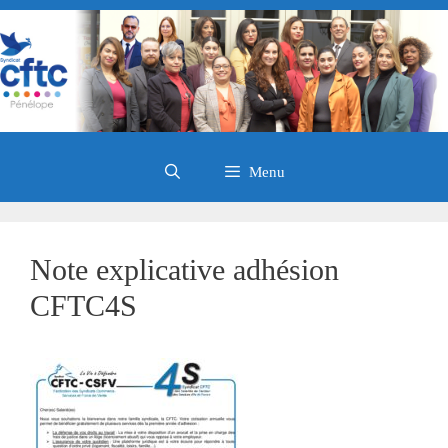
Aller
au
contenu
Menu
Note explicative adhésion
CFTC4S